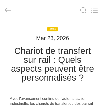
Xinxiang
Hundred
Percent
Electrical
and
Mechanical
Co.,Ltd.
All
MAISON
Rights
Reserved.
CASES
Mar 23, 2026
PRODUITS
Chariot de transfert
A
sur rail : Quels
PROPOS
aspects peuvent être
DE
personnalisés ?
NOUS
VISITE
D'USINE
Avec l'avancement continu de l'automatisation
industrielle, les chariots de transfert guidés par rail