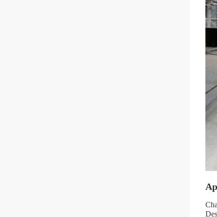
Ap
Cha
Des 