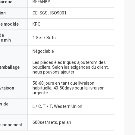
marque
BEFANBY
ion
CE, SGS , ISO9001
e modèle
KPC
de
1 Set / Sets
e min
Négociable
Les pièces électriques ajouteront des
'emballage
boucliers. Selon les exigences du client,
nous pouvons ajouter
50-60 jours en tant que livraison
ivraison
habituelle, 40-50days pour la livraison
urgente
s de
L / C, T / T, Western Union
600set/sets, par an
isionnement