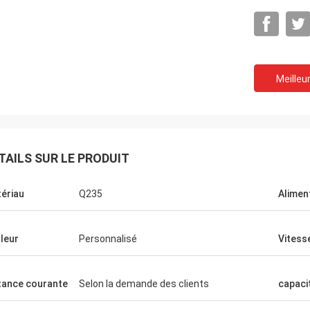
Meilleur
TAILS SUR LE PRODUIT
Ceyhan
ériau
Q235
Alimen
n
Vous êtes vraiment une société de 5
étoiles. l'espoir i peut être un client de
a
leur
Personnalisé
Vitess
cinq étoiles !
s
tance courante
Selon la demande des clients
capaci