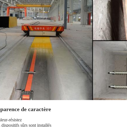
parence de caractère
leur-résistez
dispositifs sûrs sont installés