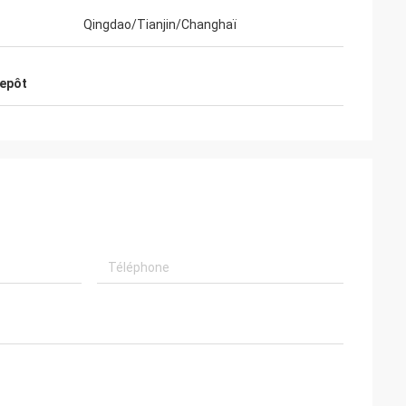
Qingdao/Tianjin/Changhaï
repôt