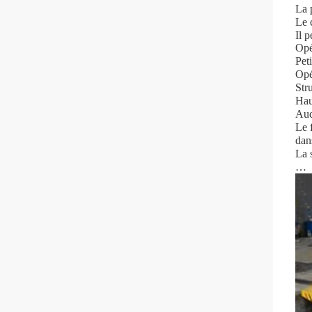
La 
Le 
Il 
Opé
Peti
Opé
Str
Hau
Auc
Le f
dan
La s
…