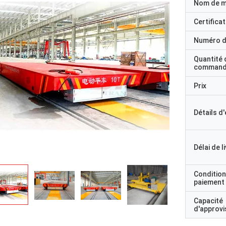
Nom de 
Certificat
Numéro d
Quantité 
command
Prix
Détails d
Délai de l
Condition
paiement
Capacité
d'approv