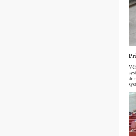
Pr
Véh
sys
de 
sys