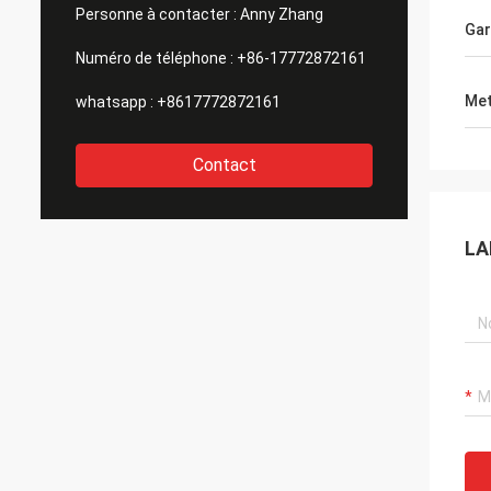
coopération avec vous.
Personne à contacter :
Anny Zhang
Gar
Numéro de téléphone :
+86-17772872161
Met
whatsapp :
+8617772872161
Contact
LA