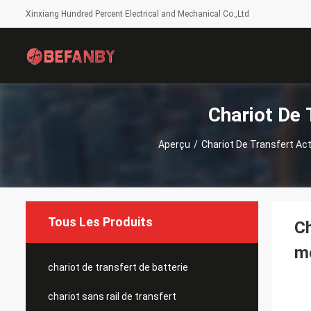
Xinxiang Hundred Percent Electrical and Mechanical Co.,Ltd
Chariot De 
Aperçu
/
Chariot De Transfert Ac
Tous Les Produits
Ch
mo
chariot de transfert de batterie
chariot sans rail de transfert