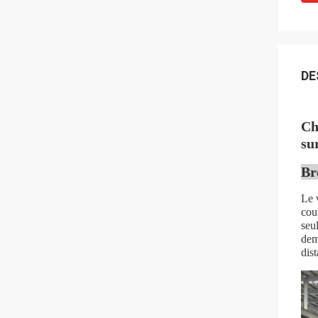
DE
Ch
sur
Br
Le v
cou
seu
dem
dis