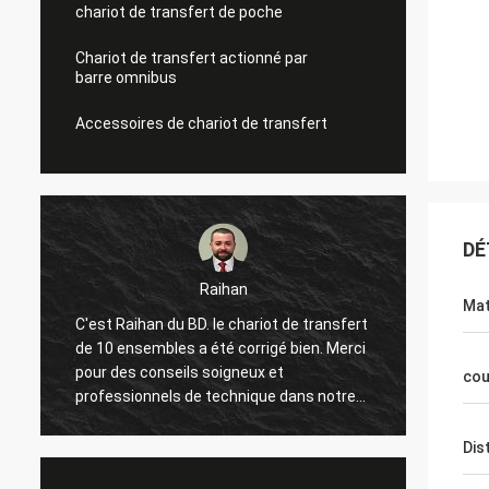
chariot de transfert de poche
Chariot de transfert actionné par
barre omnibus
Accessoires de chariot de transfert
DÉ
n
Mohamed
Mat
hariot de transfert
Bonjour, il est ma première fois de venir e
orrigé bien. Merci
Chine et de visiter l'usine deux fois
eux et
pendant une année, l'excellent service m'
cou
nique dans notre
déplacé à plusieurs reprises et partage
la boîte va bien et
beaucoup de choses intéressantes avec
e coopération
moi. Et l'article a commencé travaillé dan
Dis
!
notre usine, heureuse de faire la