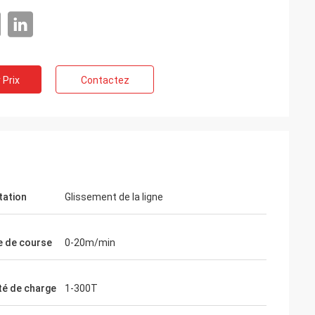
 Prix
Contactez
tation
Glissement de la ligne
e de course
0-20m/min
té de charge
1-300T