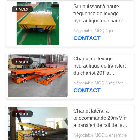
Sur puissant à haute
fréquence de levage
119
hydraulique de chariot
Chariot électrique
de transfert de rail pour
Négociable MOQ:1 jeu
l'atelier
CONTACT
de transfert
Chariot de levage
hydraulique de transfert
du chariot 20T à
transport pour l'atelier
41
Négociable MOQ:1 réglé/ensembles
CONTACT
Chariots matériels
de transfert
Chariot latéral à
télécommande 20m/Min
à transfert de rail de la
décharge 5t
Négociable MOQ:1 ensemble