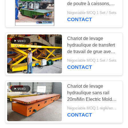
PLAN
de poutre à caissons,
DU
chariots matériels
Négociable MOQ:1 Set / Sets
industriels adaptés aux
CONTACT
9
SITE
besoins du client
Roues mécaniques
PRIVACY
Chariot de levage
industrielles
hydraulique de transfert
POLICY
de travail de grue avec
le grand Tableau Electric
Négociable MOQ:1 Set / Sets
Power
CONTACT
84
Chariot de levage
Chariot motorisé à
hydraulique sans rail
20m/Min Electric Mold
transfert
Transfer Cart de transfert
Négociable MOQ:1 réglé/ensembles
CONTACT