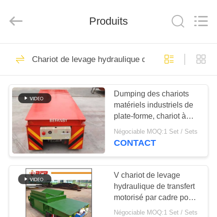
Xinxiang
Hundred
Percent
Produits
Electrical
and
Mechanical
Co.,Ltd.
All
MAISON
323
Rights
Reserved.
Chariot de levage hydraulique de transfert
chariot de transfert
PRODUITS
de batterie
Dumping des chariots
matériels industriels de
A
plate-forme, chariot à
PROPOS
table élévatrice de
Négociable MOQ:1 Set / Sets
structure simple
DE
CONTACT
360
NOUS
chariot sans rail de
V chariot de levage
hydraulique de transfert
VISITE
transfert
motorisé par cadre pour
D'USINE
le transport de papier de
Négociable MOQ:1 Set / Sets