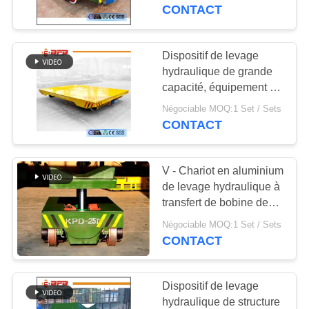
rouleau
CONTACT
CONTRÔLE
DE
Dispositif de levage
172
QUALITÉ
hydraulique de grande
chariot de transfert
capacité, équipement de
manutention automatisé
de rail
Négociable MOQ:1 Set / Sets
CONTACTEZ-
par représentation stable
CONTACT
NOUS
V - Chariot en aluminium
NOUVELLES
de levage hydraulique à
transfert de bobine de
146
chariot de transfert de
DEMANDEZ
Négociable MOQ:1 Set / Sets
Véhicule guidé
cannelure de plate-
CONTACT
UNE
forme
automatique d'AGV
CITATION
Dispositif de levage
hydraulique de structure