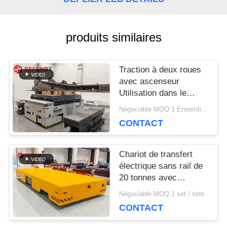
DEMANDEZ
produits similaires
UNE
Traction à deux roues
CITATION
avec ascenseur
Utilisation dans le
véhicule de transfert
PLAN
Négociable MOQ:1 Ensemble/sets
sans rails d'usine
CONTACT
DU
SITE
Chariot de transfert
électrique sans rail de
20 tonnes avec
navigation magnétique
PRIVACY
Négociable MOQ:1 set / sets
CONTACT
POLICY