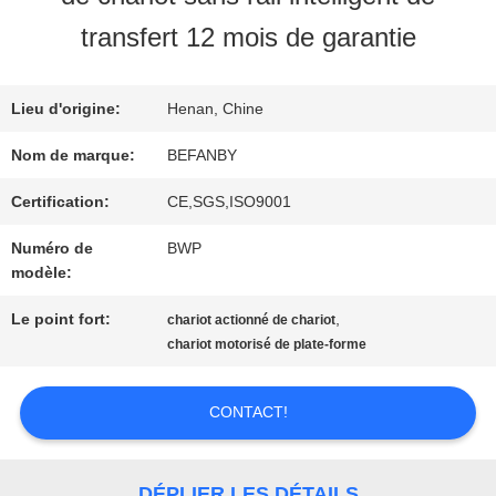
VISITE
transfert 12 mois de garantie
D'USINE
Lieu d'origine:
Henan, Chine
CONTRÔLE
Nom de marque:
BEFANBY
DE
Certification:
CE,SGS,ISO9001
Numéro de
BWP
QUALITÉ
modèle:
Le point fort:
,
chariot actionné de chariot
CONTACTEZ-
chariot motorisé de plate-forme
NOUS
CONTACT!
NOUVELLES
DÉPLIER LES DÉTAILS