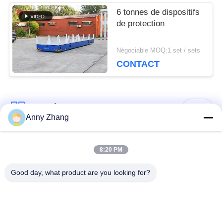
6 tonnes de dispositifs
de protection
Négociable MOQ:1 set / sets
CONTACT
Catégories populaires
Tous
Anny Zhang
chariot de transfert
chariot sans rail de
8:20 PM
de batterie
transfert
Good day, what product are you looking for?
chariot de transfert
Véhicule guidé
de rail
automatique d'AGV