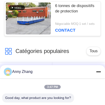
6 tonnes de dispositifs
de protection
Négociable MOQ:1 set / sets
CONTACT
Catégories populaires
Tous
chariot de transfert
chariot sans rail de
Anny Zhang
de batterie
transfert
3:47 PM
chariot de transfert
Véhicule guidé
de rail
automatique d'AGV
Good day, what product are you looking for?