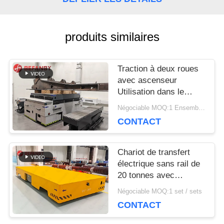
DEMANDEZ
produits similaires
UNE
Traction à deux roues
CITATION
avec ascenseur
Utilisation dans le
véhicule de transfert
PLAN
Négociable MOQ:1 Ensemble/sets
sans rails d'usine
CONTACT
DU
SITE
Chariot de transfert
électrique sans rail de
20 tonnes avec
navigation magnétique
PRIVACY
Négociable MOQ:1 set / sets
CONTACT
POLICY