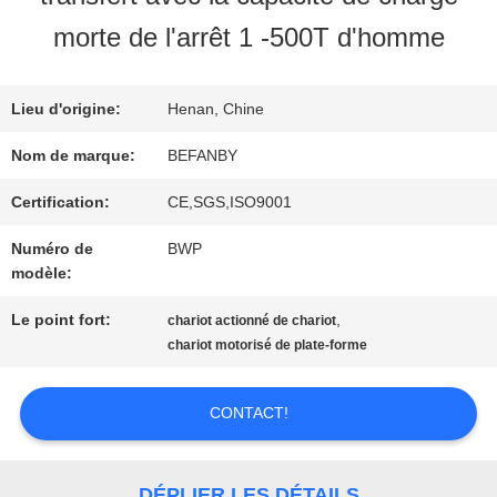
VISITE
morte de l'arrêt 1 -500T d'homme
D'USINE
Lieu d'origine:
Henan, Chine
CONTRÔLE
Nom de marque:
BEFANBY
DE
Certification:
CE,SGS,ISO9001
Numéro de
BWP
QUALITÉ
modèle:
Le point fort:
,
chariot actionné de chariot
CONTACTEZ-
chariot motorisé de plate-forme
NOUS
CONTACT!
NOUVELLES
DÉPLIER LES DÉTAILS