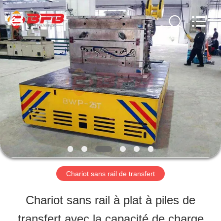
2026
Xinxiang
Hundred
Percent
Electrical
and
MAISON
Mechanical
Co.,Ltd.
All
Rights
PRODUITS
Reserved.
A
PROPOS
DE
Chariot sans rail de transfert
NOUS
Chariot sans rail à plat à piles de
transfert avec la capacité de charge