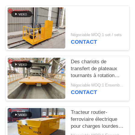
PLAN
DU
SITE
Négociable MOQ:1 set / sets
PRIVACY
CONTACT
POLICY
Des chariots de
transfert de plateaux
tournants à rotation
flexible professionnels
Négociable MOQ:1 Ensemble/sets
CONTACT
Tracteur routier-
ferroviaire électrique
pour charges lourdes
100t avec dispositif de