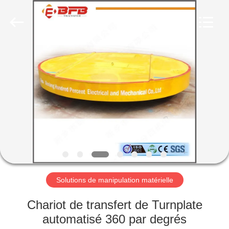
Xinxiang
Hundred
Percent
Electrical
and
Mechanical
Co.,Ltd.
All
MAISON
Rights
Reserved.
PRODUITS
A
PROPOS
DE
NOUS
Solutions de manipulation matérielle
VISITE
Chariot de transfert de Turnplate
D'USINE
automatisé 360 par degrés