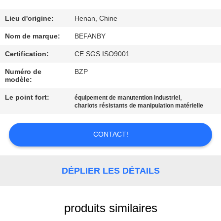
CONTRÔLE
Lieu d'origine:
Henan, Chine
DE
Nom de marque:
BEFANBY
QUALITÉ
Certification:
CE SGS ISO9001
Numéro de
BZP
modèle:
CONTACTEZ-
NOUS
Le point fort:
,
équipement de manutention industriel
chariots résistants de manipulation matérielle
NOUVELLES
CONTACT!
DEMANDEZ
DÉPLIER LES DÉTAILS
UNE
CITATION
produits similaires