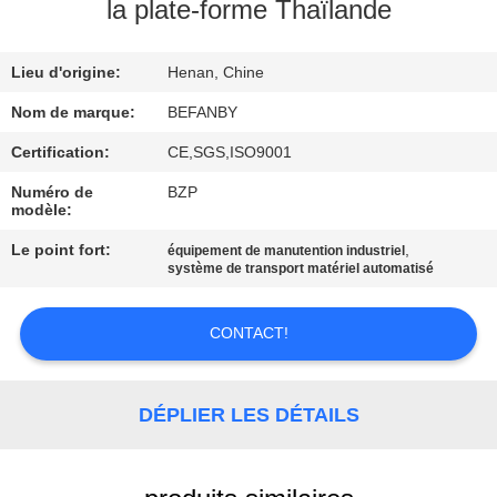
la plate-forme Thaïlande
CONTRÔLE
Lieu d'origine:
Henan, Chine
DE
QUALITÉ
Nom de marque:
BEFANBY
Certification:
CE,SGS,ISO9001
CONTACTEZ-
Numéro de
BZP
modèle:
NOUS
Le point fort:
,
équipement de manutention industriel
système de transport matériel automatisé
NOUVELLES
CONTACT!
DEMANDEZ
UNE
DÉPLIER LES DÉTAILS
CITATION