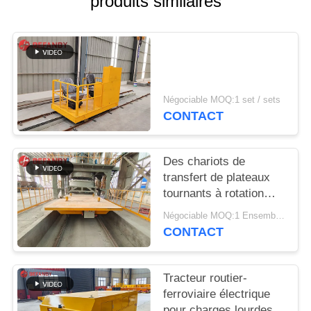
produits similaires
PLAN
DU
SITE
PRIVACY
Négociable MOQ:1 set / sets
POLICY
CONTACT
Des chariots de
transfert de plateaux
tournants à rotation
flexible professionnels
Négociable MOQ:1 Ensemble/sets
CONTACT
Tracteur routier-
ferroviaire électrique
pour charges lourdes