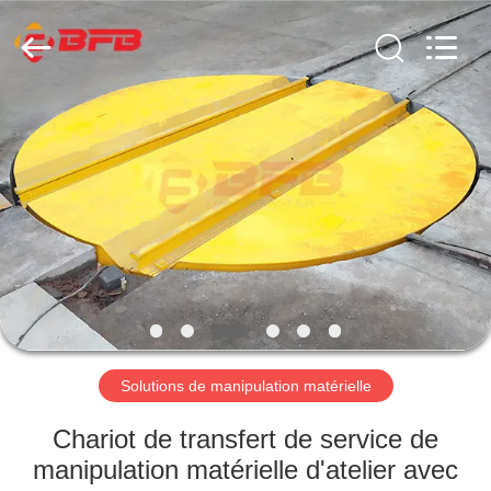
Xinxiang
Hundred
Percent
Electrical
and
Mechanical
Co.,Ltd.
All
MAISON
Rights
Reserved.
PRODUITS
A
PROPOS
DE
NOUS
Solutions de manipulation matérielle
VISITE
Chariot de transfert de service de
D'USINE
manipulation matérielle d'atelier avec