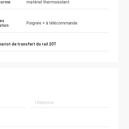
forme
matériel thermoisolant
es
Poignée + à télécommande
ation
hariot de transfert du rail 20T