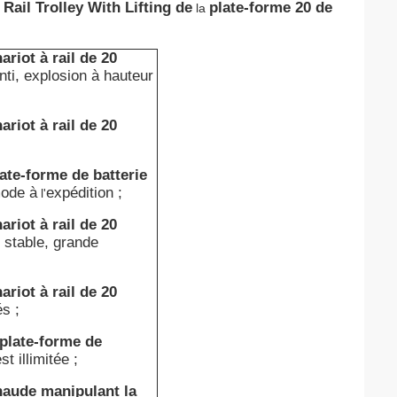
ail Trolley With Lifting de
plate-forme 20 de
la
riot à rail de 20
nti, explosion à hauteur
riot à rail de 20
ate-forme de batterie
ode à
expédition ;
l'
riot à rail de 20
 stable, grande
riot à rail de 20
s ;
plate-forme de
st illimitée ;
haude manipulant la