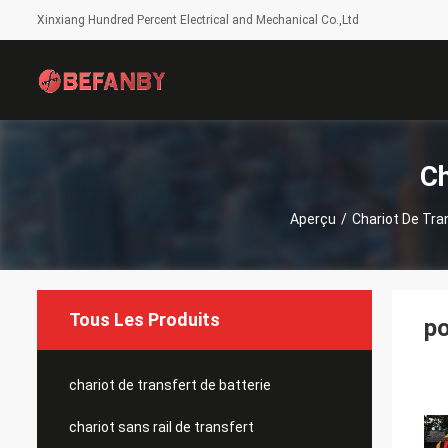
Xinxiang Hundred Percent Electrical and Mechanical Co.,Ltd
Ch
Aperçu
/
Chariot De Tra
Tous Les Produits
po
chariot de transfert de batterie
chariot sans rail de transfert