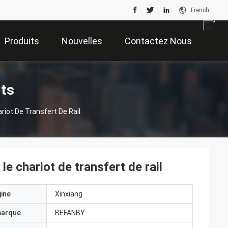
French
Produits
Nouvelles
Contactez Nous
its
riot De Transfert De Rail
le chariot de transfert de rail
gine
Xinxiang
marque
BEFANBY