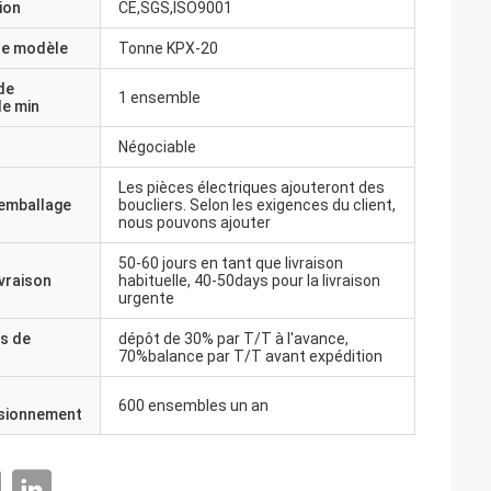
ion
CE,SGS,ISO9001
e modèle
Tonne KPX-20
de
1 ensemble
e min
Négociable
Les pièces électriques ajouteront des
'emballage
boucliers. Selon les exigences du client,
nous pouvons ajouter
50-60 jours en tant que livraison
ivraison
habituelle, 40-50days pour la livraison
urgente
s de
dépôt de 30% par T/T à l'avance,
70%balance par T/T avant expédition
600 ensembles un an
isionnement