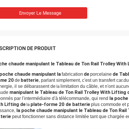
Envoyer Le Message
SCRIPTION DE PRODUIT
he chaude manipulant le Tableau de Ton Rail Trolley With L
 poche chaude manipulant la
de
de Tabl
fabrication
porcelaine
rme 20
batterie
de
, parlant simplement, c'est un transfert car.
nergie, il se débarassent de
limitation du câble, et n'ont aucun
la
manipulant le Tableau de Ton Rail Trolley With Lifting 
aude
la poche 
ionnés par l'intermédiaire d'à télécommande, qui rend
h Lifting de
plate-forme 20 de batterie
plus commode et pl
la
la poche chaude manipulant le Tableau de Ton Rail T
ssance,
terie
peut fonctionner sans distance limitée tant que chargée e