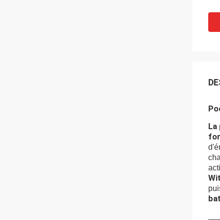
DE
Poc
La
fo
d'é
ch
act
Wit
pui
bat