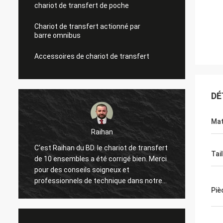
chariot de transfert de poche
Chariot de transfert actionné par
barre omnibus
Accessoires de chariot de transfert
DÉ
Mat
Raihan
C'est Raihan du BD. le chariot de transfert
Bonjour, il est ma
Tai
de 10 ensembles a été corrigé bien. Merci
Chine et de visite
pour des conseils soigneux et
pendant une année
professionnels de technique dans notre
déplacé à plusieu
Piè
usine. Espérez que tout la boîte va bien et
beaucoup de cho
prévoyez à la prochaine coopération
moi. Et l'article
merveilleuse avec vous !
notre usine, heur