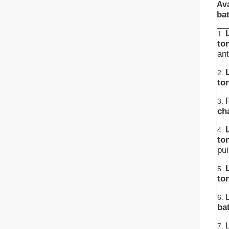
Av
bat
1.
to
ant
2.
to
3.
cha
4.
to
pu
5.
to
6.
bat
7.