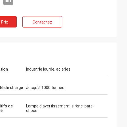
 Prix
Contactez
ation
Industrie lourde, aciéries
 5
té de charge
Jusqu'à 1000 tonnes
t de
tifs de
Lampe d'avertissement, sirène, pare-
té
chocs