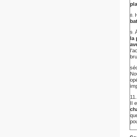
pla
8.
bat
À
9.
la
ave
l'a
bru
sé
No
opé
imp
11.
Il 
ch
qu
pou