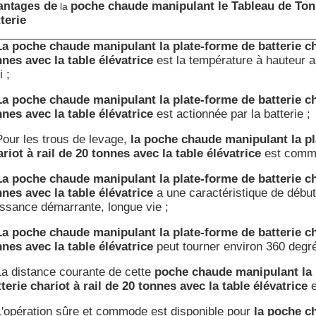
de
poche chaude manipulant le Tableau de Ton R
antages
la
terie
La poche chaude manipulant la plate-forme de batterie cha
nnes avec la table élévatrice
est la température à hauteur a
i ;
La poche chaude manipulant la plate-forme de batterie cha
nnes avec la table élévatrice
est actionnée par la batterie ;
Pour les trous de levage,
la poche chaude manipulant la pl
riot à rail de 20 tonnes avec la table élévatrice
est comm
La poche chaude manipulant la plate-forme de batterie cha
nnes avec la table élévatrice
a une caractéristique de début
issance démarrante, longue vie ;
La poche chaude manipulant la plate-forme de batterie cha
nnes avec la table élévatrice
peut tourner environ 360 degré
La distance courante de cette
poche chaude manipulant la 
terie chariot à rail de 20 tonnes avec la table élévatrice
e
L'opération sûre et commode est disponible pour
la poche c