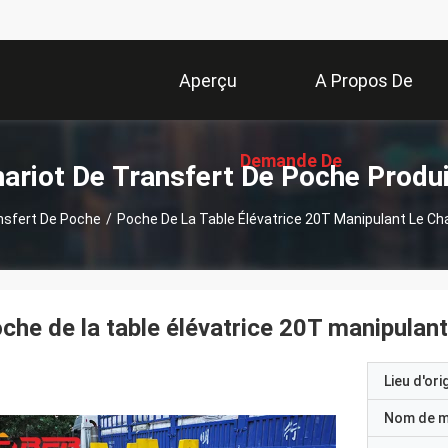
Aperçu
A Propos De
Demande De
Nous
ariot De Transfert De Poche Produ
nsfert De Poche
/
Poche De La Table Élévatrice 20T Manipulant Le Cha
Soumission
che de la table élévatrice 20T manipulant 
Lieu d'ori
Nom de 