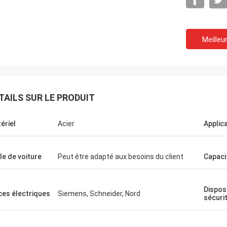
Meilleur
TAILS SUR LE PRODUIT
ériel
Acier
Applic
Mohamed
Ceyhan
 première fois de venir en
Vous êtes vraiment une société de
lle de voiture
Peut être adapté aux besoins du client
Capaci
r l'usine deux fois
étoiles. l'espoir i peut être un clien
, l'excellent service m'a
cinq étoiles !
rs reprises et partage
Disposi
ces électriques
Siemens, Schneider, Nord
ses intéressantes avec
sécuri
 a commencé travaillé dans
euse de faire la