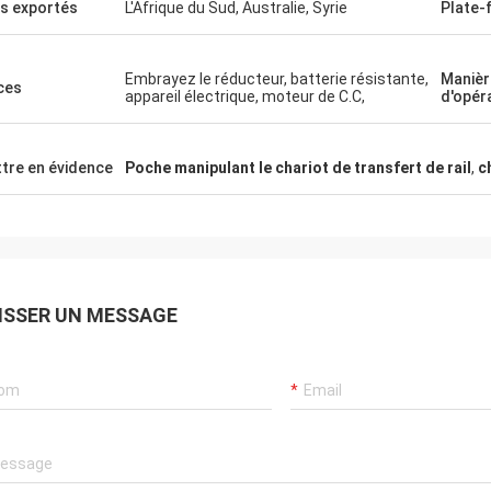
 vous.
s exportés
L'Afrique du Sud, Australie, Syrie
Plate-
Embrayez le réducteur, batterie résistante,
Manièr
ces
appareil électrique, moteur de C.C,
d'opér
tre en évidence
Poche manipulant le chariot de transfert de rail
,
c
ISSER UN MESSAGE