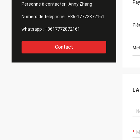
coopération avec
Pay
Personne à contacter :
Anny Zhang
Numéro de téléphone :
+86-17772872161
Piè
whatsapp :
+8617772872161
Contact
Met
LA