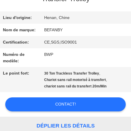
VISITE
D'USINE
Lieu d'origine:
Henan, Chine
Nom de marque:
BEFANBY
CONTRÔLE
Certification:
CE,SGS,ISO9001
DE
Numéro de
BWP
modèle:
QUALITÉ
Le point fort:
,
30 Ton Trackless Transfer Trolley
,
Chariot sans rail motorisé à transfert
chariot sans rail du transfert 20m/Min
CONTACTEZ-
NOUS
CONTACT!
NOUVELLES
DÉPLIER LES DÉTAILS