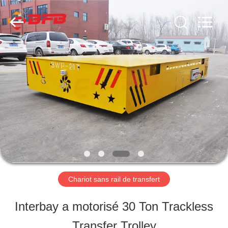
2026
Xinxiang
Hundred
Percent
Electrical
and
MAISON
Mechanical
Co.,Ltd.
All
Rights
PRODUITS
Reserved.
A
PROPOS
DE
Chariot sans rail de transfert
NOUS
Interbay a motorisé 30 Ton Trackless
Transfer Trolley