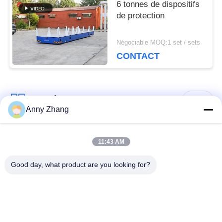
6 tonnes de dispositifs
de protection
Négociable MOQ:1 set / sets
CONTACT
Catégories populaires
Tous
Anny Zhang
chariot de transfert
chariot sans rail de
11:43 AM
de batterie
transfert
Good day, what product are you looking for?
chariot de transfert
Véhicule guidé
de rail
automatique d'AGV
Roues mécaniques
Chariot motorisé à