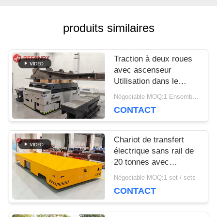
DEMANDEZ
produits similaires
UNE
Traction à deux roues
CITATION
avec ascenseur
Utilisation dans le
véhicule de transfert
Négociable MOQ:1 Ensemble/sets
PLAN
sans rails d'usine
CONTACT
DU
Chariot de transfert
SITE
électrique sans rail de
20 tonnes avec
navigation magnétique
Négociable MOQ:1 set / sets
PRIVACY
CONTACT
POLICY