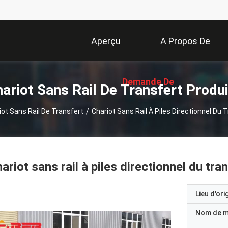
Aperçu
A Propos De
Demande De
Nous
ariot Sans Rail De Transfert Produ
iot Sans Rail De Transfert
/
Chariot Sans Rail À Piles Directionnel Du 
Soumission
ariot sans rail à piles directionnel du tr
Lieu d'ori
Nom de 