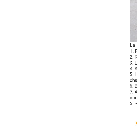
La 
1.
2. 
3. 
4. 
5. 
cha
6. 
7. 
cou
5. 