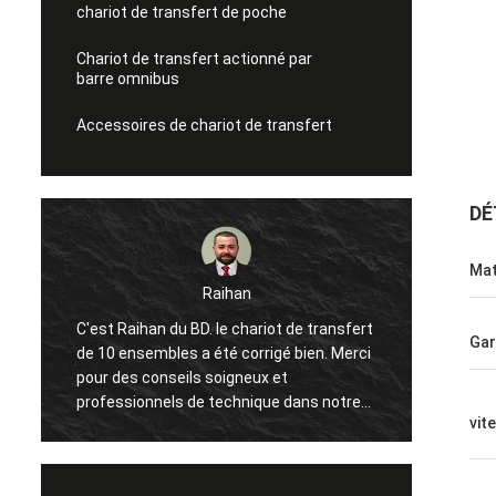
chariot de transfert de poche
Chariot de transfert actionné par
barre omnibus
Accessoires de chariot de transfert
DÉ
Mat
Raihan
Mohamed
du BD. le chariot de transfert
Bonjour, il est ma première foi
Gar
les a été corrigé bien. Merci
Chine et de visiter l'usine deux
seils soigneux et
pendant une année, l'excellent
ls de technique dans notre
déplacé à plusieurs reprises e
vit
z que tout la boîte va bien et
beaucoup de choses intéress
a prochaine coopération
moi. Et l'article a commencé tr
 avec vous !
notre usine, heureuse de faire 