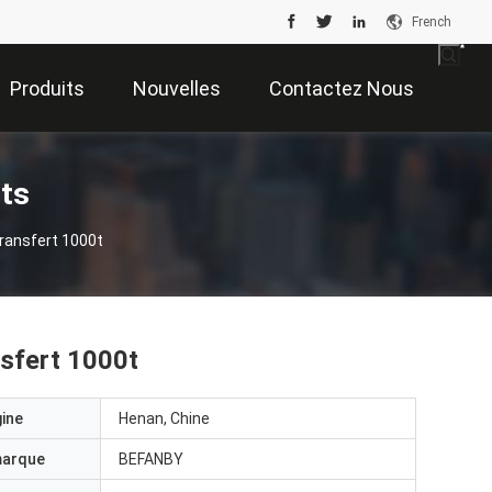
French
Produits
Nouvelles
Contactez Nous
its
Transfert 1000t
ansfert 1000t
gine
Henan, Chine
marque
BEFANBY