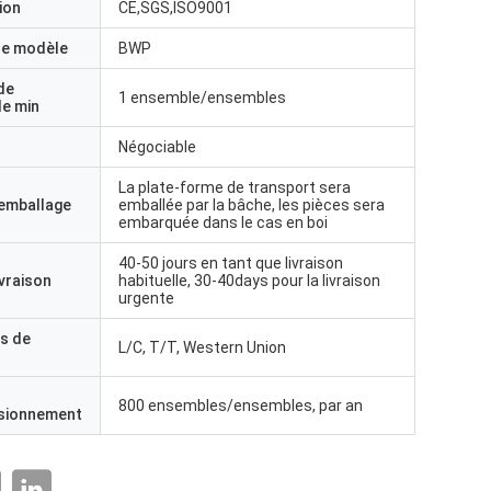
ion
CE,SGS,ISO9001
e modèle
BWP
de
1 ensemble/ensembles
e min
Négociable
La plate-forme de transport sera
'emballage
emballée par la bâche, les pièces sera
embarquée dans le cas en boi
40-50 jours en tant que livraison
ivraison
habituelle, 30-40days pour la livraison
urgente
s de
L/C, T/T, Western Union
800 ensembles/ensembles, par an
isionnement