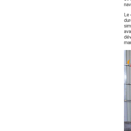
nav
Le 
dur
sim
ava
dév
man