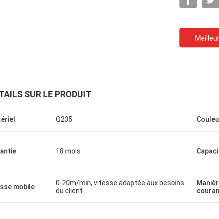
Meilleur
TAILS SUR LE PRODUIT
ériel
Q235
Couleu
Ceyhan
s de venir en
Vous êtes vraiment une société de 5
antie
18 mois
Capaci
 fois
étoiles. l'espoir i peut être un client de
 service m'a
cinq étoiles !
t partage
0-20m/min, vitesse adaptée aux besoins
Manièr
esse mobile
antes avec
du client
couran
availlé dans
la