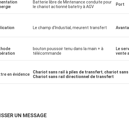
mentation
Batterie libre de Mintenance conduite pour
Port
nergie
le chariot actionné batetry à AGV
lication
Le champ d'Industial, meurent transfert
Avant
thode
bouton poussoir tenu dans la main + à
Le ser
pération
télécommande
vente a
Chariot sans rail à piles de transfert
,
chariot sans 
tre en évidence
Chariot sans rail directionnel de transfert
ISSER UN MESSAGE