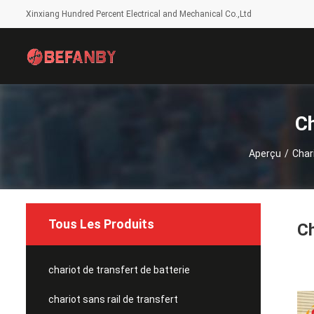
Xinxiang Hundred Percent Electrical and Mechanical Co.,Ltd
Ch
Aperçu
/
Char
Tous Les Produits
Ch
chariot de transfert de batterie
chariot sans rail de transfert