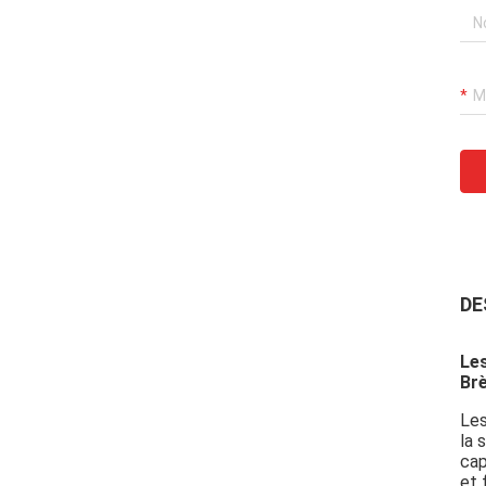
DE
Les
Brè
Les
la 
cap
et 