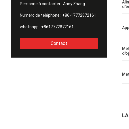
coopération avec vous.
Ali
Personne à contacter :
Anny Zhang
d'é
Numéro de téléphone :
+86-17772872161
whatsapp :
+8617772872161
App
Contact
Mé
d'o
Met
LA