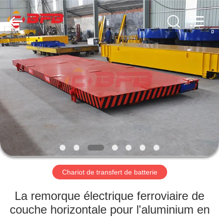
Xinxiang
Hundred
Percent
Electrical
and
Mechanical
Co.,Ltd.
All
MAISON
Rights
Reserved.
PRODUITS
A
PROPOS
DE
NOUS
Chariot de transfert de batterie
VISITE
La remorque électrique ferroviaire de
D'USINE
couche horizontale pour l'aluminium en