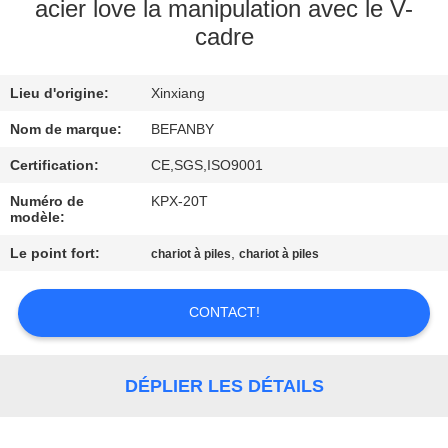
acier love la manipulation avec le V-
cadre
CONTRÔLE
DE
Lieu d'origine:
Xinxiang
QUALITÉ
Nom de marque:
BEFANBY
CONTACTEZ-
Certification:
CE,SGS,ISO9001
NOUS
Numéro de
KPX-20T
modèle:
Le point fort:
,
chariot à piles
chariot à piles
NOUVELLES
CONTACT!
DEMANDEZ
UNE
DÉPLIER LES DÉTAILS
CITATION