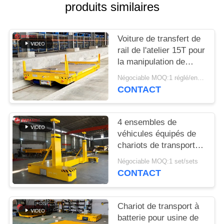
PLAN
produits similaires
DU
SITE
Voiture de transfert de
rail de l'atelier 15T pour
la manipulation de
PRIVACY
tuyau d'acier
Négociable MOQ:1 réglé/ensembles
POLICY
CONTACT
4 ensembles de
véhicules équipés de
chariots de transport
ferroviaire
Négociable MOQ:1 set/sets
personnalisés
CONTACT
Chariot de transport à
batterie pour usine de