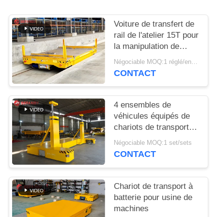
PLAN
DU
Voiture de transfert de
SITE
rail de l'atelier 15T pour
la manipulation de
tuyau d'acier
Négociable MOQ:1 réglé/ensembles
PRIVACY
CONTACT
POLICY
4 ensembles de
véhicules équipés de
chariots de transport
ferroviaire
Négociable MOQ:1 set/sets
personnalisés
CONTACT
Chariot de transport à
batterie pour usine de
machines