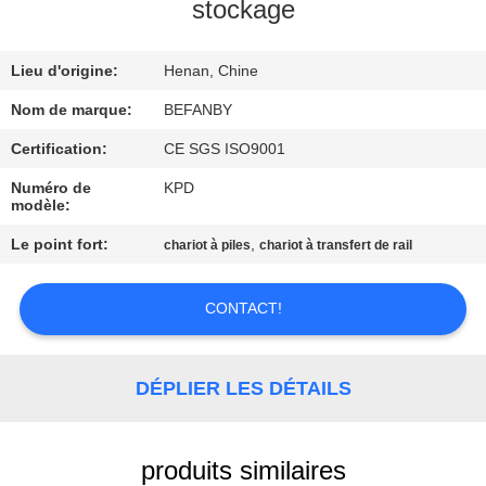
stockage
CONTRÔLE
Lieu d'origine:
Henan, Chine
DE
QUALITÉ
Nom de marque:
BEFANBY
Certification:
CE SGS ISO9001
CONTACTEZ-
Numéro de
KPD
modèle:
NOUS
Le point fort:
,
chariot à piles
chariot à transfert de rail
NOUVELLES
CONTACT!
DEMANDEZ
UNE
DÉPLIER LES DÉTAILS
CITATION
produits similaires