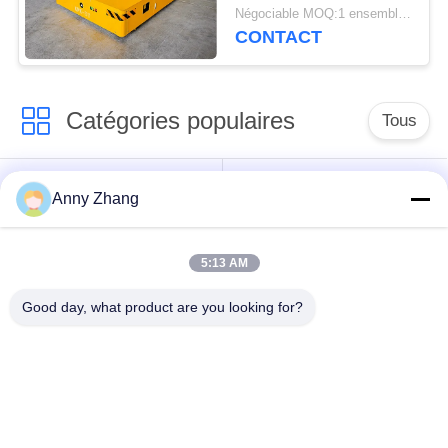
Négociable MOQ:1 ensemble/ensembles
CONTACT
Catégories populaires
Tous
chariot de transfert
chariot sans rail de
Anny Zhang
de batterie
transfert
5:13 AM
chariot de transfert
Véhicule guidé
de rail
automatique d'AGV
Good day, what product are you looking for?
Roues mécaniques
Chariot motorisé à
industrielles
transfert
Chariot électrique de
Chariots matériels de