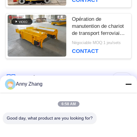
CONTACT
Opération de
manutention de chariot
de transport ferroviaire
basse tension pour le
Négociable MOQ:1 jeu/sets
domaine industriel
CONTACT
Catégories populaires
Tous
Anny Zhang
chariot de transfert
chariot sans rail de
6:58 AM
de batterie
transfert
Good day, what product are you looking for?
chariot de transfert
Véhicule guidé
de rail
automatique d'AGV