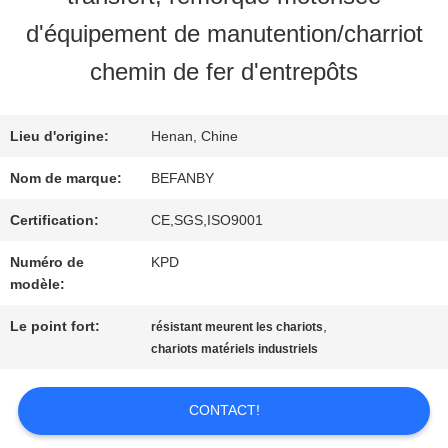
VISITE
d'équipement de manutention/charriot
D'USINE
chemin de fer d'entrepôts
CONTRÔLE
Lieu d'origine:
Henan, Chine
Nom de marque:
BEFANBY
DE
Certification:
CE,SGS,ISO9001
QUALITÉ
Numéro de
KPD
modèle:
CONTACTEZ-
Le point fort:
,
résistant meurent les chariots
NOUS
chariots matériels industriels
CONTACT!
NOUVELLES