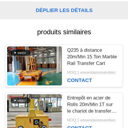
DÉPLIER LES DÉTAILS
DEMANDEZ
UNE
produits similaires
CITATION
Q235 à distance
20m/Min 15 Ton Marble
PLAN
Rail Transfer Cart
MOQ:1 ensemble/ensembles
DU
CONTACT
SITE
Entrepôt en acier de
Rolls 20m/Min 1T sur
PRIVACY
le chariot de transfert
de rail
POLICY
MOQ:1 ensemble/ensembles