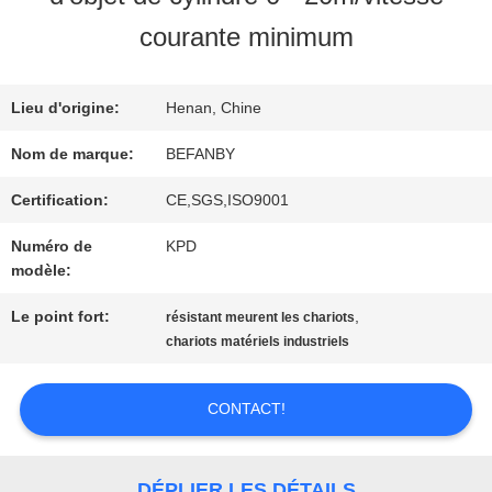
VISITE
courante minimum
D'USINE
Lieu d'origine:
Henan, Chine
CONTRÔLE
Nom de marque:
BEFANBY
DE
Certification:
CE,SGS,ISO9001
Numéro de
KPD
QUALITÉ
modèle:
Le point fort:
,
résistant meurent les chariots
CONTACTEZ-
chariots matériels industriels
NOUS
CONTACT!
NOUVELLES
DÉPLIER LES DÉTAILS