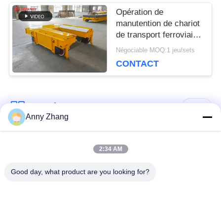
Opération de
manutention de chariot
de transport ferroviaire
basse tension pour le
Négociable MOQ:1 jeu/sets
domaine industriel
CONTACT
Catégories populaires
Tous
Anny Zhang
chariot de transfert
chariot sans rail de
2:34 AM
de batterie
transfert
Good day, what product are you looking for?
chariot de transfert
Véhicule guidé
de rail
automatique d'AGV