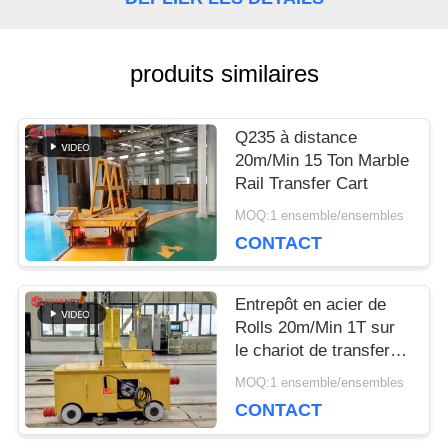
DEMANDEZ
produits similaires
UNE
Q235 à distance
CITATION
20m/Min 15 Ton Marble
Rail Transfer Cart
PLAN
MOQ:1 ensemble/ensembles
CONTACT
DU
SITE
Entrepôt en acier de
Rolls 20m/Min 1T sur
le chariot de transfert
de rail
PRIVACY
MOQ:1 ensemble/ensembles
CONTACT
POLICY