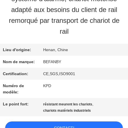
VISITE
adapté aux besoins du client de rail
D'USINE
remorqué par transport de chariot de
rail
CONTRÔLE
Lieu d'origine:
Henan, Chine
DE
Nom de marque:
BEFANBY
QUALITÉ
Certification:
CE,SGS,ISO9001
CONTACTEZ-
Numéro de
KPD
modèle:
NOUS
Le point fort:
,
résistant meurent les chariots
chariots matériels industriels
NOUVELLES