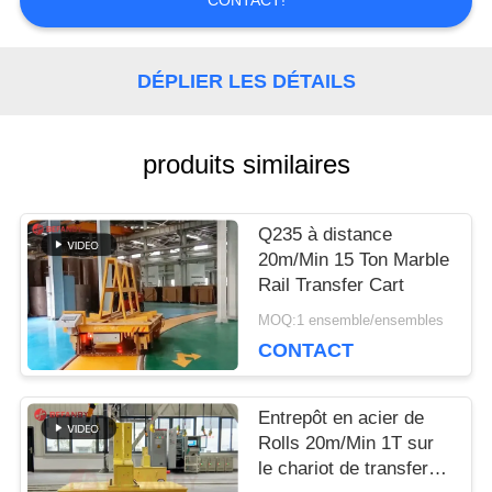
CONTACT!
DEMANDEZ
DÉPLIER LES DÉTAILS
UNE
CITATION
produits similaires
PLAN
Q235 à distance
20m/Min 15 Ton Marble
DU
Rail Transfer Cart
MOQ:1 ensemble/ensembles
SITE
CONTACT
PRIVACY
Entrepôt en acier de
Rolls 20m/Min 1T sur
POLICY
le chariot de transfert