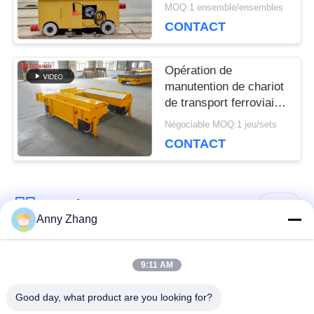
de rail
MOQ:1 ensemble/ensembles
CONTACT
Opération de
manutention de chariot
de transport ferroviaire
basse tension pour le
Négociable MOQ:1 jeu/sets
domaine industriel
CONTACT
Catégories populaires
Tous
Anny Zhang
chariot de transfert
chariot sans rail de
9:11 AM
de batterie
transfert
Good day, what product are you looking for?