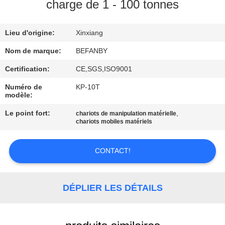
charge de 1 - 100 tonnes
CONTRÔLE
Lieu d'origine:
Xinxiang
DE
QUALITÉ
Nom de marque:
BEFANBY
Certification:
CE,SGS,ISO9001
CONTACTEZ-
Numéro de
KP-10T
modèle:
NOUS
Le point fort:
,
chariots de manipulation matérielle
chariots mobiles matériels
NOUVELLES
CONTACT!
DEMANDEZ
UNE
DÉPLIER LES DÉTAILS
CITATION