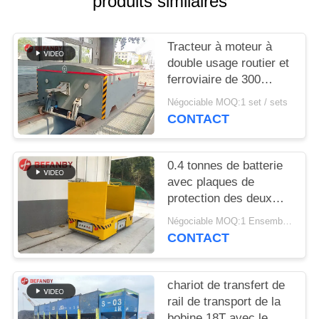
produits similaires
PLAN
DU
Tracteur à moteur à
SITE
double usage routier et
ferroviaire de 300
PRIVACY
tonnes
Négociable MOQ:1 set / sets
POLICY
CONTACT
0.4 tonnes de batterie
avec plaques de
protection des deux
côtés du panier de
Négociable MOQ:1 Ensemble/sets
transfert
CONTACT
chariot de transfert de
rail de transport de la
bobine 18T avec le