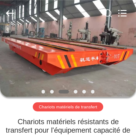
Xinxiang
Hundred
Percent
Electrical
and
Mechanical
Co.,Ltd.
All
MAISON
Rights
Reserved.
PRODUITS
A
PROPOS
DE
NOUS
Chariots matériels de transfert
VISITE
Chariots matériels résistants de
D'USINE
transfert pour l'équipement capacité de