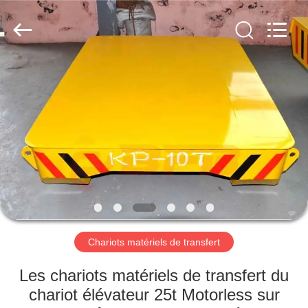
Xinxiang
Hundred
Percent
Electrical
and
Mechanical
Co.,Ltd.
All
MAISON
Rights
Reserved.
PRODUITS
A
PROPOS
DE
NOUS
Chariots matériels de transfert
VISITE
Les chariots matériels de transfert du
D'USINE
chariot élévateur 25t Motorless sur