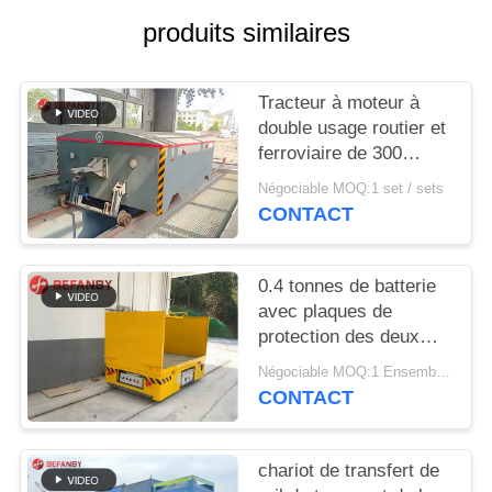
PLAN
produits similaires
DU
SITE
Tracteur à moteur à
double usage routier et
PRIVACY
ferroviaire de 300
tonnes
POLICY
Négociable MOQ:1 set / sets
CONTACT
0.4 tonnes de batterie
avec plaques de
protection des deux
côtés du panier de
Négociable MOQ:1 Ensemble/sets
transfert
CONTACT
chariot de transfert de