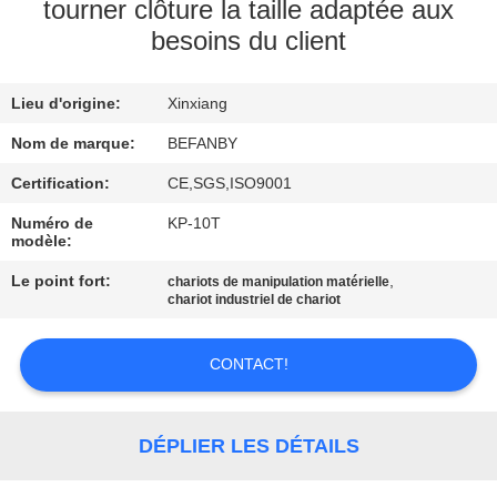
tourner clôture la taille adaptée aux
besoins du client
CONTRÔLE
DE
Lieu d'origine:
Xinxiang
QUALITÉ
Nom de marque:
BEFANBY
CONTACTEZ-
Certification:
CE,SGS,ISO9001
NOUS
Numéro de
KP-10T
modèle:
Le point fort:
,
chariots de manipulation matérielle
NOUVELLES
chariot industriel de chariot
DEMANDEZ
CONTACT!
UNE
CITATION
DÉPLIER LES DÉTAILS